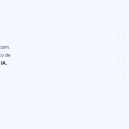
izam,
to de
IA.