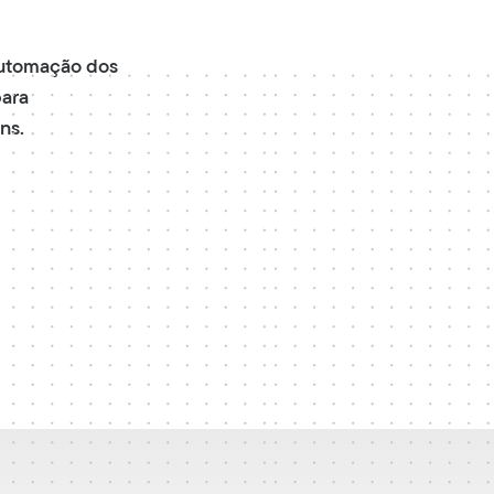
automação dos
para
ns.