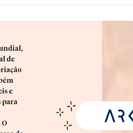
undial, 
l de 
riação 
bém 
s e 
 para 
 O 