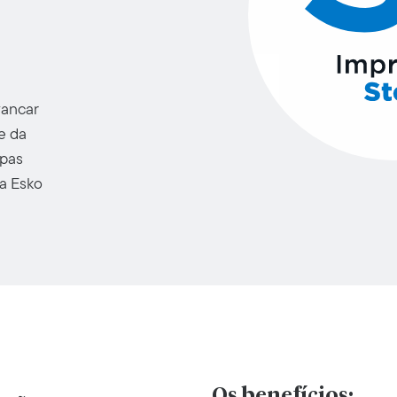
vancar
e da
apas
 a Esko
Os benefícios: