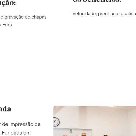
ução:
Velocidade, precisão e qualid
de gravação de chapas
a Esko
nada
r de impressão de
s. Fundada em