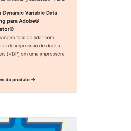
n Dynamic Variable Data
ing para Adobe®
trator®
neira fácil de lidar com
lhos de impressão de dados
veis (VDP) em uma impressora
.
es do produto