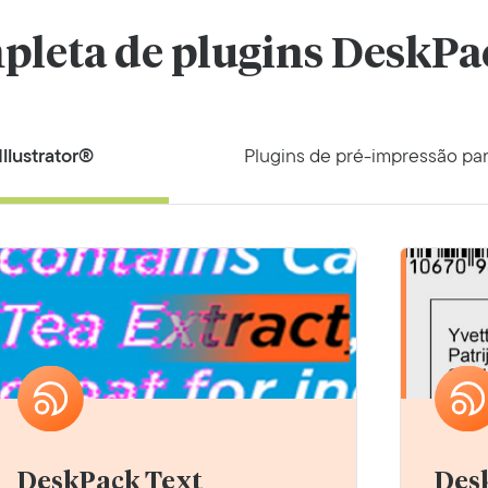
mpleta de plugins DeskPa
llustrator®
Plugins de pré-impressão p
DeskPack Text
Des