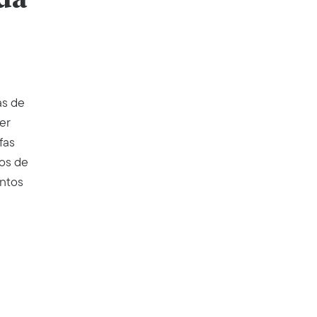
as de
er
fas
os de
ontos