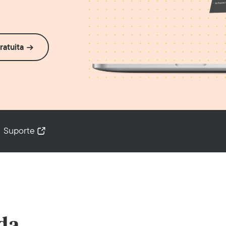
ratuita
Suporte
da