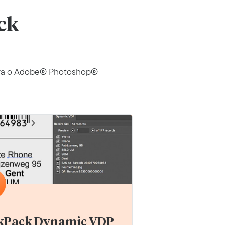
ck
ara o Adobe® Photoshop®
kPack Dynamic VDP