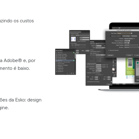
uzindo os custos
da Adobe® e, por
amento é baixo.
ões da Esko: design
gine.