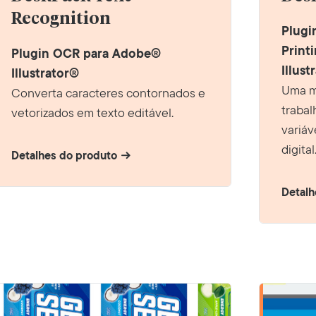
Recognition
Plugi
Print
Plugin OCR para Adobe®
Illus
Illustrator®
Uma ma
Converta caracteres contornados e
traba
vetorizados em texto editável.
variá
digital
Detalhes do produto
Detalh