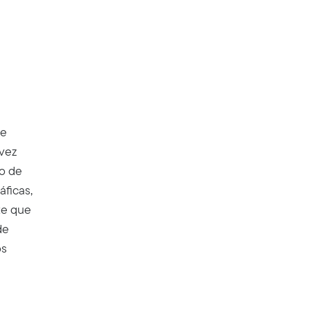
 e
vez
ão de
áficas,
te que
de
os