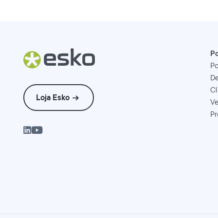
Po
Po
D
Cl
Loja Esko
Ve
Pr