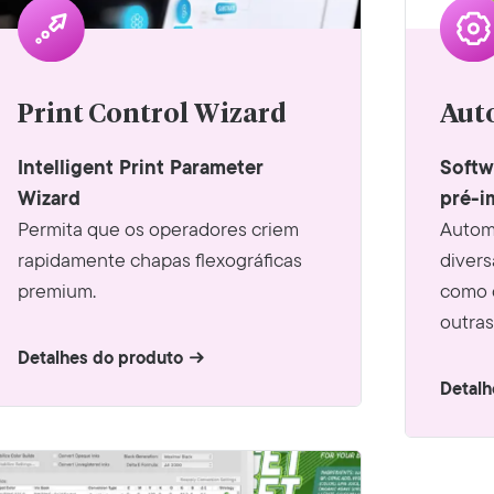
Print Control Wizard
Aut
Intelligent Print Parameter
Softw
Wizard
pré-i
Permita que os operadores criem
Automa
rapidamente chapas flexográficas
divers
premium.
como d
outras
Detalhes do produto
Detalh