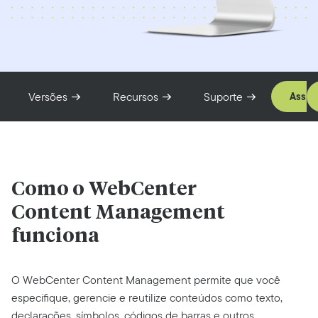
Versões
Recursos
Suporte
Assis
Como o WebCenter
Content Management
funciona
O WebCenter Content Management permite que você
especifique, gerencie e reutilize conteúdos como texto,
declarações, símbolos, códigos de barras e outros