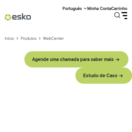
Minha Conta
Carrinho
Português
Início
Produtos
WebCenter
Agende uma chamada para saber mais
Estudo de Caso