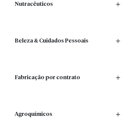
Nutracêuticos
Lançamentos rápidos e seguros de produtos para
saúde e bem-estar.
Beleza & Cuidados Pessoais
Lance seus cosméticos e produtos de skincare
com mais agilidade.
Fabricação por contrato
Otimize a produção e entregue sempre com
qualidade e no prazo.
Agroquímicos
Garanta conformidade com o setor e acelere a