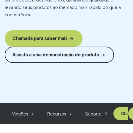
levando seus produtos ao mercado mais rápido do que a
concorrência.
Chamada para saber mais
Assista a uma demonstração do produto
Versões
Recursos
Suporte
Chama