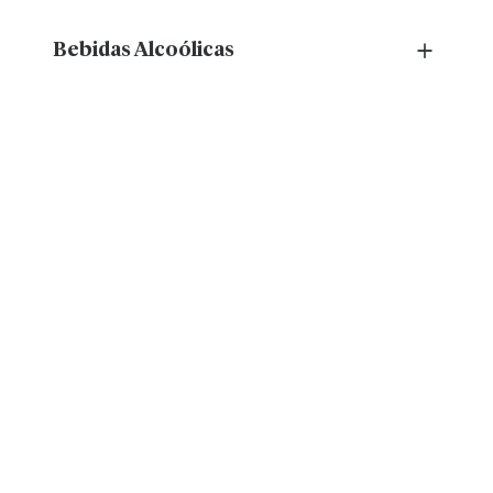
entrada no mercado.
Bebidas Alcoólicas
Aprove embalagens em conformidade de forma
mais rápida e eficiente.