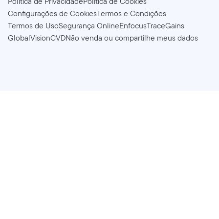
Política de Privacidade
Política de Cookies
Configurações de Cookies
Termos e Condições
Termos de Uso
Segurança Online
Enfocus
TraceGains
GlobalVision
CVD
Não venda ou compartilhe meus dados