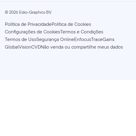
©
2026
Esko-Graphics BV.
Política de Privacidade
Política de Cookies
Configurações de Cookies
Termos e Condições
Termos de Uso
Segurança Online
Enfocus
TraceGains
GlobalVision
CVD
Não venda ou compartilhe meus dados