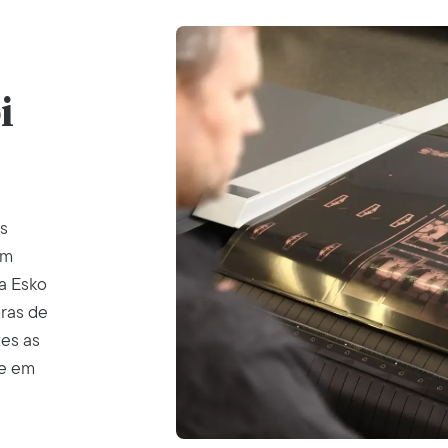
i
s
am
a Esko
ras de
tes as
te em