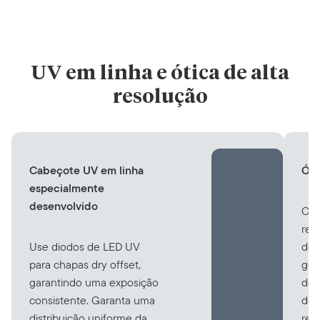
UV em linha e ótica de alta
resolução
Cabeçote UV em linha
Óti
especialmente
desenvolvido
Com
res
Use diodos de LED UV
de 
para chapas dry offset,
ger
garantindo uma exposição
de 
consistente. Garanta uma
de 
distribuição uniforme da
res