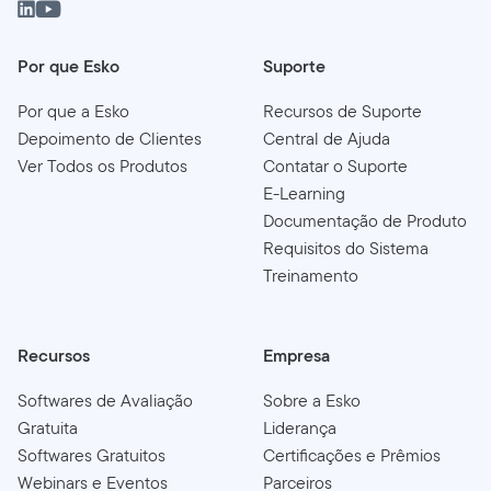
Saiba mais sobre o
situação da migração e os sites
base de ativação.
Clique aqui para saber mais
.
que atualmente suportam o Esko ID.
Por que Esko
Suporte
Por que a Esko
Recursos de Suporte
Depoimento de Clientes
Central de Ajuda
Ver Todos os Produtos
Contatar o Suporte
E-Learning
Documentação de Produto
Requisitos do Sistema
Treinamento
Recursos
Empresa
Softwares de Avaliação
Sobre a Esko
Gratuita
Liderança
Softwares Gratuitos
Certificações e Prêmios
Webinars e Eventos
Parceiros