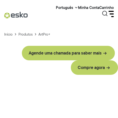
Minha Conta
Carrinho
Português
Início
Produtos
ArtPro+
Agende uma chamada para saber mais
Compre agora