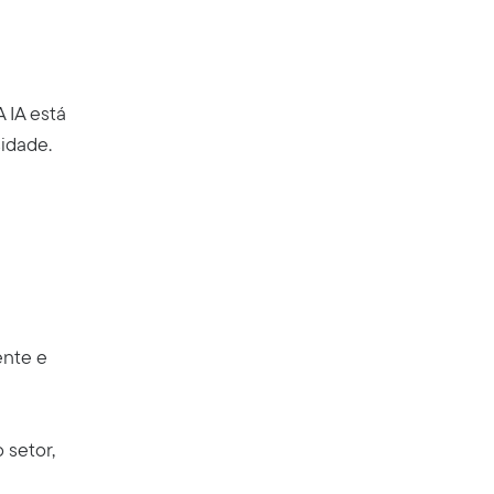
 IA está
sidade.
ente e
 setor,