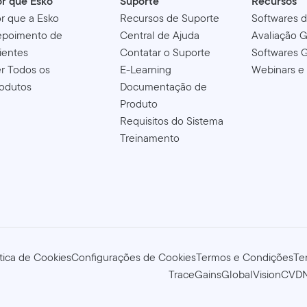
r que Esko
Suporte
Recursos
r que a Esko
Recursos de Suporte
Softwares 
epoimento de
Central de Ajuda
Avaliação G
ientes
Contatar o Suporte
Softwares G
r Todos os
E-Learning
Webinars e
odutos
Documentação de
Produto
Requisitos do Sistema
Treinamento
ítica de Cookies
Configurações de Cookies
Termos e Condições
Te
TraceGains
GlobalVision
CVD