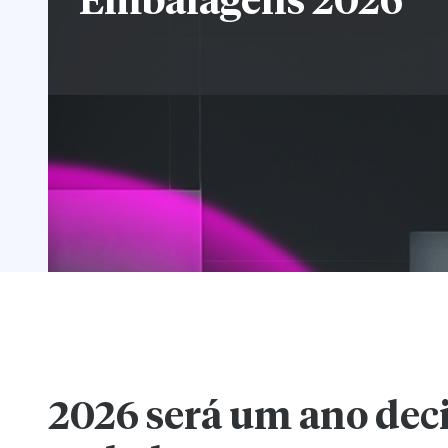
Embalagens 2026
2026 será um ano deci