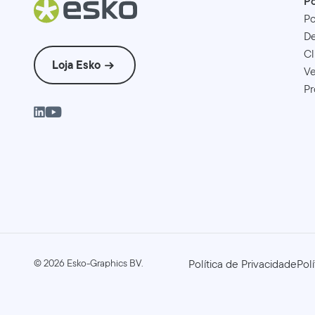
Po
Po
D
Cl
Loja Esko
Ve
Pr
©
2026
Esko-Graphics BV.
Política de Privacidade
Pol