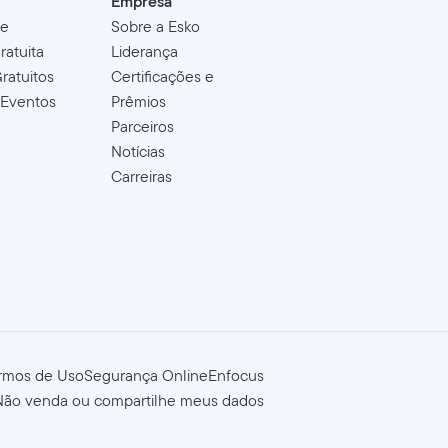
Empresa
de
Sobre a Esko
ratuita
Liderança
ratuitos
Certificações e
 Eventos
Prêmios
Parceiros
Notícias
Carreiras
rmos de Uso
Segurança Online
Enfocus
Não venda ou compartilhe meus dados