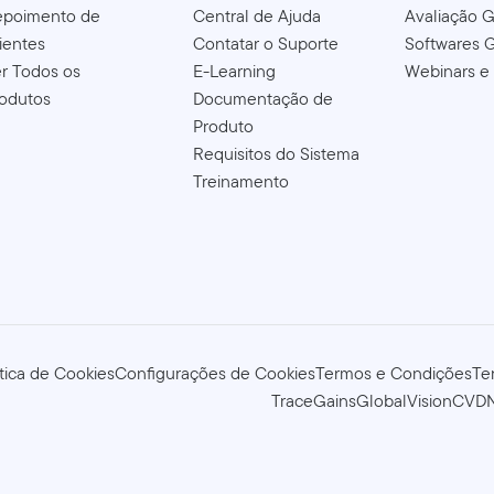
epoimento de
Central de Ajuda
Avaliação G
ientes
Contatar o Suporte
Softwares G
r Todos os
E-Learning
Webinars e
odutos
Documentação de
Produto
Requisitos do Sistema
Treinamento
ítica de Cookies
Configurações de Cookies
Termos e Condições
Te
TraceGains
GlobalVision
CVD