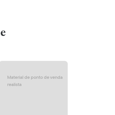
 e
Material de ponto de venda
realista