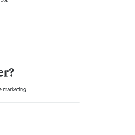
dor.
er?
de marketing