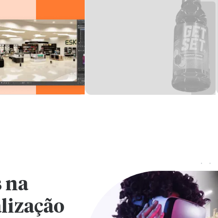
 na
alização