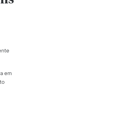
ente
ra em
to