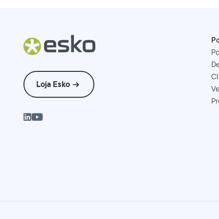
Po
Po
D
Cl
Loja Esko
Ve
Pr