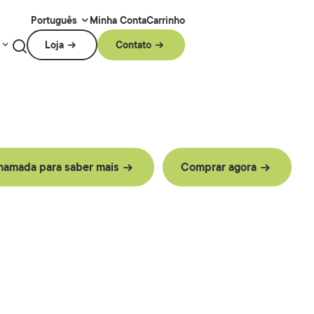
Minha Conta
Carrinho
Português
Loja
Contato
amada para saber mais
Comprar agora