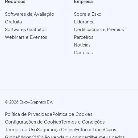
Recursos
Empresa
Softwares de Avaliação
Sobre a Esko
Gratuita
Liderança
Softwares Gratuitos
Certificações e Prêmios
Webinars e Eventos
Parceiros
Notícias
Carreiras
©
2026
Esko-Graphics BV.
Política de Privacidade
Política de Cookies
Configurações de Cookies
Termos e Condições
Termos de Uso
Segurança Online
Enfocus
TraceGains
GlobalVision
CVD
Não venda ou compartilhe meus dados