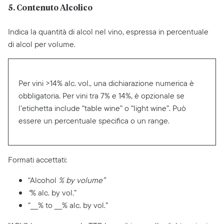
5. Contenuto Alcolico
Indica la quantità di alcol nel vino, espressa in percentuale
di alcol per volume.
Per vini >14% alc. vol., una dichiarazione numerica è
obbligatoria. Per vini tra 7% e 14%, è opzionale se
l’etichetta include “table wine” o “light wine”. Può
essere un percentuale specifica o un range.
Formati accettati:
“Alcohol
% by volume”
“
% alc. by vol.”
“___% to ___% alc. by vol.”