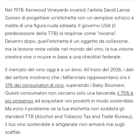
Nel 1978, Kenwood Vineyards incaricò l’artista David Lance
Goines di progettare un’etichetta con un semplice schizzo a
matita di una figura nuda sdraiata. Il governo USA (il
predecessore della TTB) la respinse come “oscena”.
Decenni dopo, quell’etichetta è un oggetto da collezione,
ma la lezione resta valida: nel mondo del vino, la tua visione
creativa vive o muore in base a una checklist federale.
Il mercato del vino oggi è a un bivio. All’inizio del 2026, i dati
del settore mostrano che i Millennials rappresentano ora il
31% dei consumatori di vino
, superando i Baby Boomers.
Questi consumatori non cercano solo una bevanda;
il 75% è
più propenso
ad acquistare vini prodotti in modo sostenibile.
Ma ecco il problema: se la tua etichetta non soddisfa gli
standard TTB (Alcohol and Tobacco Tax and Trade Bureau),
il tuo vino sostenibile e artigianale non arriverà mai sugli
scaffali.