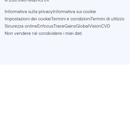
©
2026
Esko-Graphics BV.
Informativa sulla privacy
Informativa sui cookie
Impostazioni dei cookie
Termini e condizioni
Termini di utilizzo
Sicurezza online
Enfocus
TraceGains
GlobalVision
CVD
Non vendere né condividere i miei dati