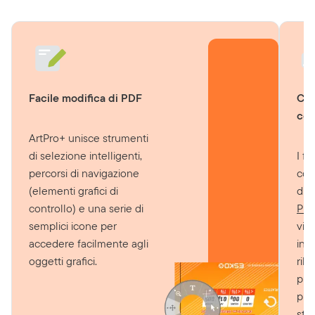
Facile modifica di PDF
Con
con
ArtPro+ unisce strumenti
di selezione intelligenti,
I f
percorsi di navigazione
conf
(elementi grafici di
di p
controllo) e una serie di
Pit
semplici icone per
vis
accedere facilmente agli
int
oggetti grafici.
rile
pro
prod
stam