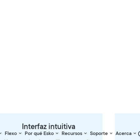
 necesitas WebCenter G
Interfaz intuitiva