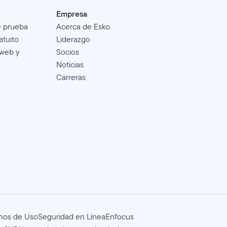
Empresa
e prueba
Acerca de Esko
atuito
Liderazgo
 web y
Socios
Noticias
Carreras
nos de Uso
Seguridad en Línea
Enfocus