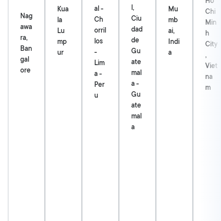
Ho
l,
al -
Kua
Mu
Chi
Nag
Ciu
Ch
la
mb
Min
awa
dad
orril
Lu
ai,
h
ra,
de
los
mp
Indi
City
Ban
Gu
-
ur
a
,
gal
ate
Lim
Viet
ore
mal
a -
na
a -
Per
m
Gu
u
ate
mal
a