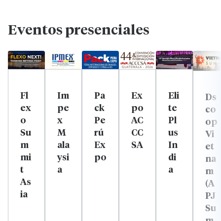
Eventos presenciales
Fl
Im
Pa
Ex
Eli
Ds
ex
pe
ck
po
te
co
o
x
Pe
AC
Pl
op
Su
M
rú
CC
us
Vi
m
ala
Ex
SA
In
et
mi
ysi
po
di
na
t
a
a
m
As
(A
ia
PJ
Su
m