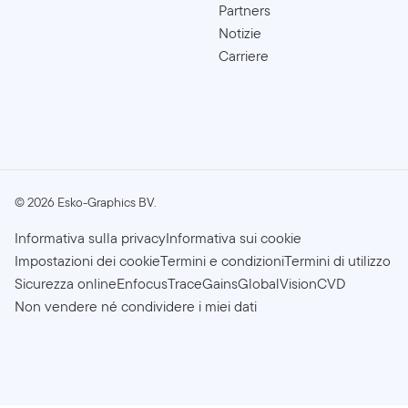
Partners
Notizie
Carriere
©
2026
Esko-Graphics BV.
Informativa sulla privacy
Informativa sui cookie
Impostazioni dei cookie
Termini e condizioni
Termini di utilizzo
Sicurezza online
Enfocus
TraceGains
GlobalVision
CVD
Non vendere né condividere i miei dati