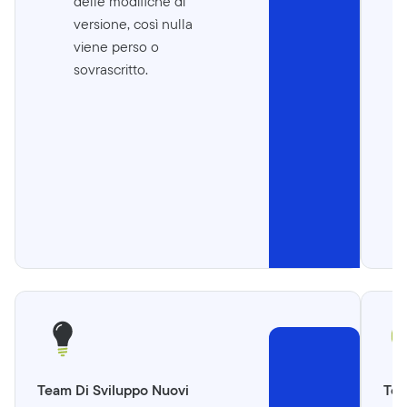
delle modifiche di
versione, così nulla
viene perso o
sovrascritto.
Team Di Sviluppo Nuovi
Tea