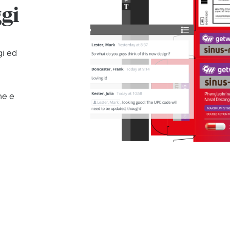
gi
gi ed
ne e