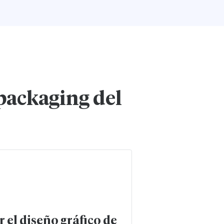
 packaging del
r el diseño gráfico de