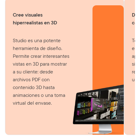
Cree visuales
Dis
hiperrealistas en 3D
cam
Studio es una potente
Too
herramienta de diseño.
es 
Permite crear interesantes
apl
vistas en 3D para mostrar
sim
a su cliente: desde
ret
archivos PDF con
uno
contenido 3D hasta
animaciones o una toma
virtual del envase.