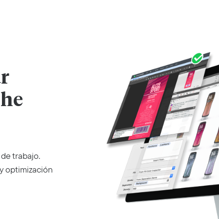
r
The
 de trabajo.
 y optimización