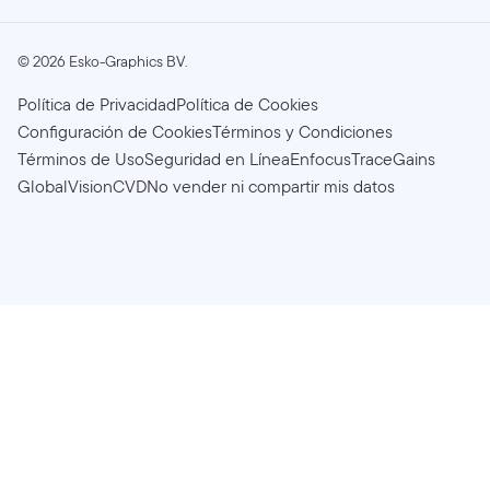
©
2026
Esko-Graphics BV.
Política de Privacidad
Política de Cookies
Configuración de Cookies
Términos y Condiciones
Términos de Uso
Seguridad en Línea
Enfocus
TraceGains
GlobalVision
CVD
No vender ni compartir mis datos