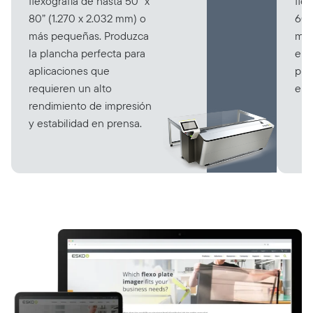
flexografía de hasta 50” x
fle
80” (1.270 x 2.032 mm) o
60”
más pequeñas. Produzca
más
la plancha perfecta para
el 
aplicaciones que
pla
requieren un alto
en 
rendimiento de impresión
y estabilidad en prensa.