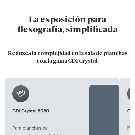
La exposición para
flexografía, simplificada
Reduzca la complejidad en la sala de planchas
con la gama CDI Crystal.
CDI Crystal 5080
CDI
Para planchas de
Par