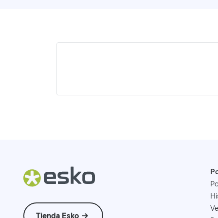
Po
Po
Hi
Ve
Tienda Esko