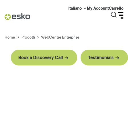
My Account
Carrello
Italiano
Home
Prodotti
WebCenter Enterprise
Book a Discovery Call
Testimonials