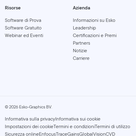
Risorse
Azienda
Software di Prova
Informazioni su Esko
Software Gratuito
Leadership
Webinar ed Eventi
Certificazioni e Premi
Partners
Notizie
Carriere
©
2026
Esko-Graphics BV.
Informativa sulla privacy
Informativa sui cookie
Impostazioni dei cookie
Termini e condizioni
Termini di utilizzo
Sicurezza online
Enfocus
TraceGains
GlobalVision
CVD