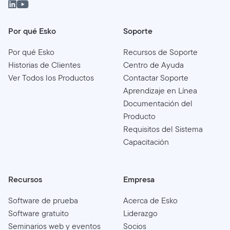
Más información sobre la
estado de emigración y
hardware, deberá devolver esos dongles a Esko
los sitios que actualmente admiten Esko ID.
antes de obtener las claves de producto para su
Por qué Esko
Soporte
nueva activación.
Haga clic aquí para obtener más
información
.
Por qué Esko
Recursos de Soporte
Historias de Clientes
Centro de Ayuda
Ver Todos los Productos
Contactar Soporte
Aprendizaje en Línea
Documentación del
Producto
Requisitos del Sistema
Capacitación
Recursos
Empresa
Software de prueba
Acerca de Esko
Software gratuito
Liderazgo
Seminarios web y eventos
Socios