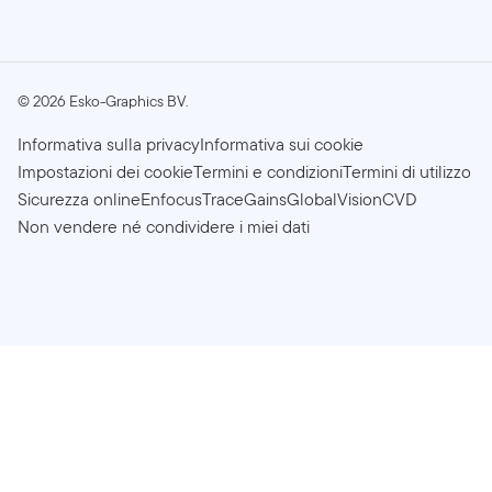
©
2026
Esko-Graphics BV.
Informativa sulla privacy
Informativa sui cookie
Impostazioni dei cookie
Termini e condizioni
Termini di utilizzo
Sicurezza online
Enfocus
TraceGains
GlobalVision
CVD
Non vendere né condividere i miei dati