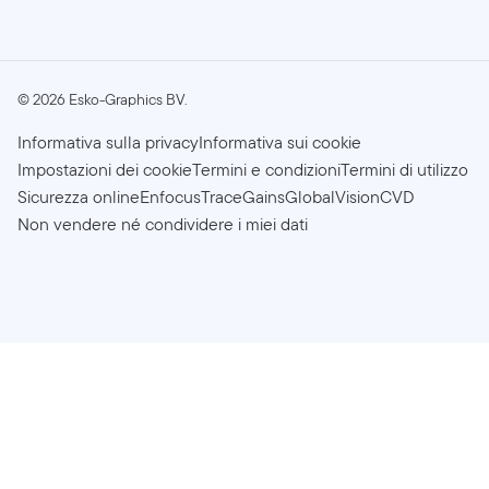
©
2026
Esko-Graphics BV.
Informativa sulla privacy
Informativa sui cookie
Impostazioni dei cookie
Termini e condizioni
Termini di utilizzo
Sicurezza online
Enfocus
TraceGains
GlobalVision
CVD
Non vendere né condividere i miei dati