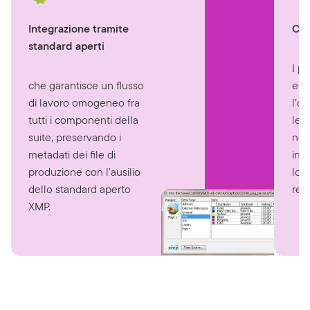
Integrazione tramite
Con
standard aperti
I p
che garantisce un flusso
ess
di lavoro omogeneo fra
l’o
tutti i componenti della
le r
suite, preservando i
nom
metadati dei file di
inc
produzione con l’ausilio
logi
dello standard aperto
reg
XMP.