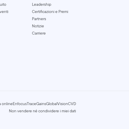
uito
Leadership
venti
Certificazioni e Premi
Partners
Notizie
Carriere
a online
Enfocus
TraceGains
GlobalVision
CVD
Non vendere né condividere i miei dati