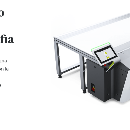
o
fia
ppia
on la
n
e