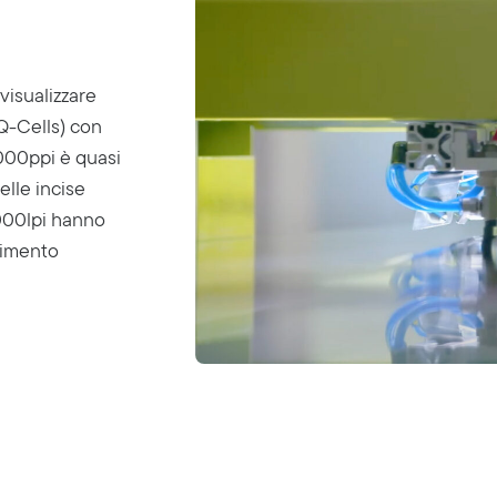
visualizzare
(Q-Cells) con
4000ppi è quasi
elle incise
2000lpi hanno
rimento