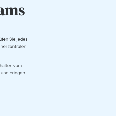
eams
üfen Sie jedes
ner zentralen
ehalten vom
e und bringen