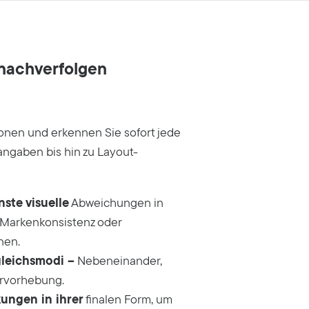
nachverfolgen
ionen und erkennen Sie sofort jede
ngaben bis hin zu Layout-
nste visuelle
Abweichungen in
e Markenkonsistenz oder
nen.
gleichsmodi –
Nebeneinander,
ervorhebung.
ungen in ihrer
finalen Form, um