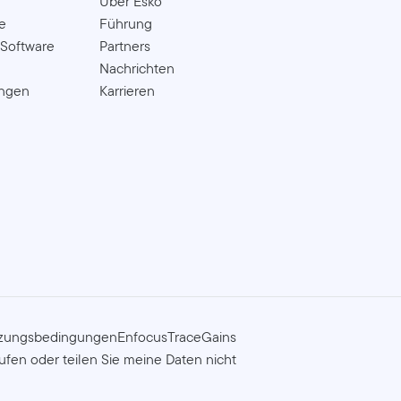
Über Esko
e
Führung
 Software
Partners
Nachrichten
ungen
Karrieren
zungsbedingungen
Enfocus
TraceGains
ufen oder teilen Sie meine Daten nicht