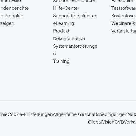
arum Esko
Support-Ressourcen
Fallstudien
ndenberichte
Hilfe-Center
Testsoftwar
le Produkte
Support Kontaktieren
Kostenlose
zeigen
eLearning
Webinare &
Produkt
Veranstalt
Dokumentation
Systemanforderunge
n
Training
inie
Cookie-Einstellungen
Allgemeine Geschäftsbedingungen
Nut
GlobalVision
CVD
Verka