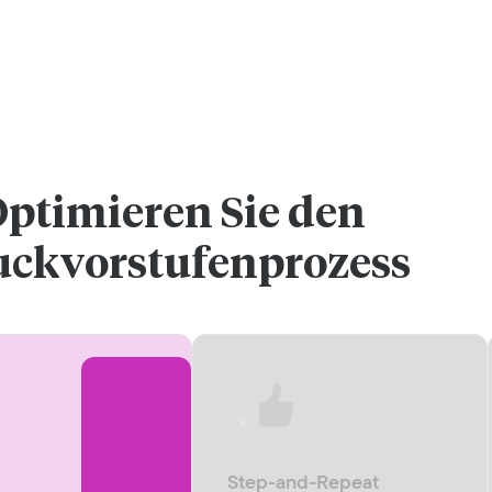
ptimieren Sie den
uckvorstufenprozess
Step-and-Repeat