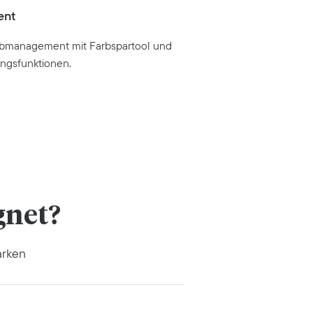
ent
Farbmanagement mit Farbspartool und
ungsfunktionen.
gnet?
rken