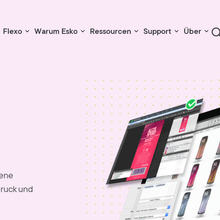
Flexo
Warum Esko
Ressourcen
Support
Über
e
dene
druck und