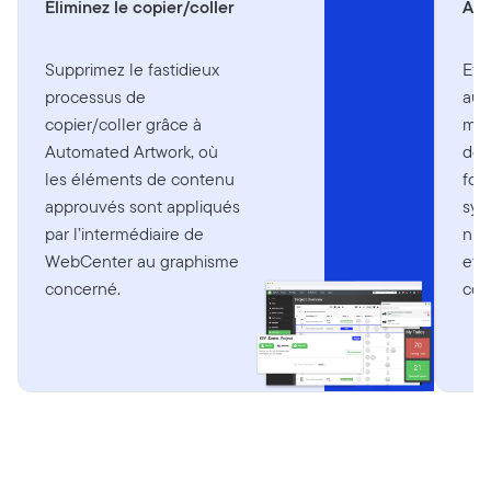
Éliminez le copier/coller
Amé
Supprimez le fastidieux
Eff
processus de
aut
copier/coller grâce à
mis
Automated Artwork, où
de 
les éléments de contenu
for
approuvés sont appliqués
syn
par l’intermédiaire de
num
WebCenter au graphisme
et d
concerné.
coh