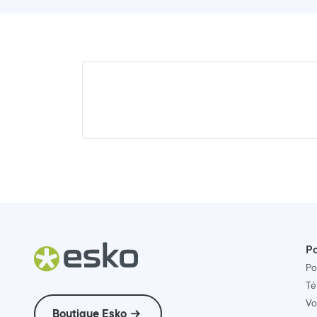
Po
Po
Té
Vo
Boutique Esko