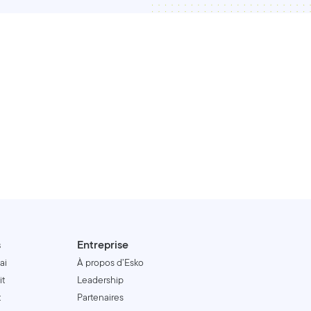
s
Entreprise
ai
À propos d’Esko
it
Leadership
t
Partenaires