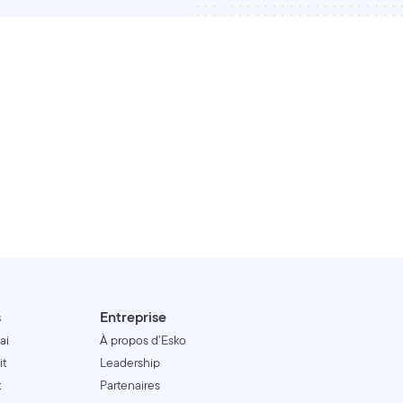
s
Entreprise
ai
À propos d’Esko
it
Leadership
t
Partenaires