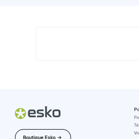
Po
Po
Té
Vo
Boutique Esko