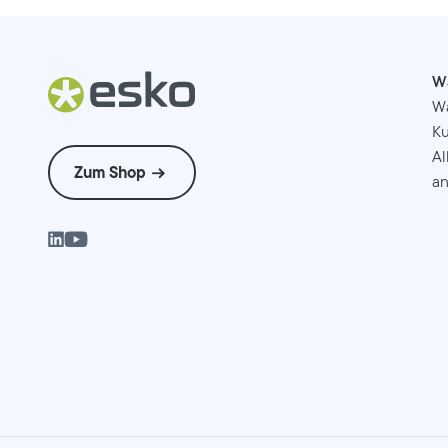
W
W
Ku
Al
Zum Shop
an