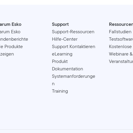
arum Esko
Support
Ressource
arum Esko
Support-Ressourcen
Fallstudien
ndenberichte
Hilfe-Center
Testsoftwar
le Produkte
Support Kontaktieren
Kostenlose
zeigen
eLearning
Webinare &
Produkt
Veranstalt
Dokumentation
Systemanforderunge
n
Training