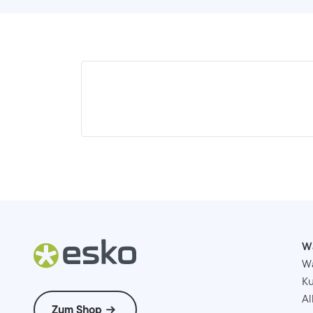
W
W
Ku
Al
Zum Shop