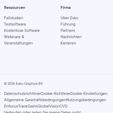
Ressourcen
Firma
Fallstudien
Über Esko
Testsoftware
Führung
Kostenlose Software
Partners
Webinare &
Nachrichten
Veranstaltungen
Karrieren
©
2026
Esko-Graphics BV.
Datenschutzrichtlinie
Cookie-Richtlinie
Cookie-Einstellungen
Allgemeine Geschäftsbedingungen
Nutzungsbedingungen
Enfocus
TraceGains
GlobalVision
CVD
Verkaufen oder teilen Sie meine Daten nicht